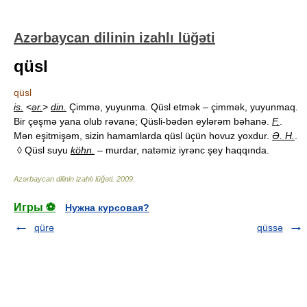
Azərbaycan dilinin izahlı lüğəti
qüsl
qüsl
is.
<
ər.
>
din.
Çimmə, yuyunma. Qüsl etmək – çimmək, yuyunmaq.
Bir çeşmə yana olub rəvanə; Qüsli-bədən eylərəm bəhanə.
F.
.
Mən eşitmişəm, sizin hamamlarda qüsl üçün hovuz yoxdur.
Ə. H.
.
◊ Qüsl suyu
köhn.
– murdar, natəmiz iyrənc şey haqqında.
Azərbaycan dilinin izahlı lüğəti
.
2009
.
Игры ⚽
Нужна курсовая?
qürə
qüssə