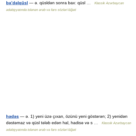
bə’dəlqüsl
— ə. qüsldən sonra bax: qüsl …
Klassik Azərbaycan
ədəbiyyatında islənən ərəb və fars sözləri lüğəti
hədəs
— ə. 1) yeni üzə çıxan, özünü yeni göstərən; 2) yenidən
dəstəmaz və qüsl tələb edən hal, hadisə və s …
Klassik Azərbaycan
ədəbiyyatında islənən ərəb və fars sözləri lüğəti