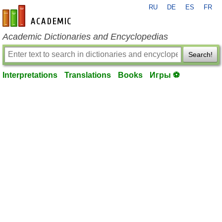
RU
DE
ES
FR
en-academic.com
Academic Dictionaries and Encyclopedias
Search!
Interpretations
Translations
Books
Игры ⚽