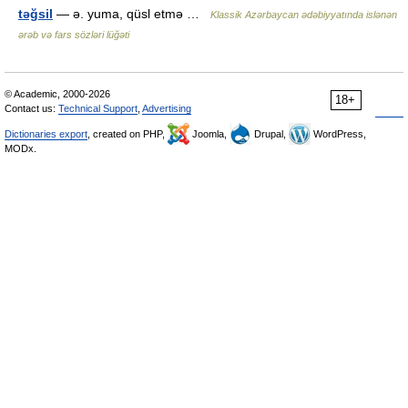
təğsil
— ə. yuma, qüsl etmə …
Klassik Azərbaycan ədəbiyyatında islənən
ərəb və fars sözləri lüğəti
© Academic, 2000-2026
18+
Contact us:
Technical Support
,
Advertising
Dictionaries export
, created on PHP,
Joomla,
Drupal,
WordPress,
MODx.