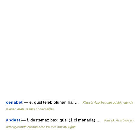
cənabət
— ə. qüsl tələb olunan hal …
Klassik Azərbaycan ədəbiyyatında
islənən ərəb və fars sözləri lüğəti
abdəst
— f. dəstəmaz bax: qüsl (1 ci mənada) …
Klassik Azərbaycan
ədəbiyyatında islənən ərəb və fars sözləri lüğəti