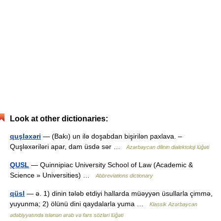
Look at other dictionaries:
quşləxəri
— (Bakı) un ilə doşabdan bişirilən paxlava. –
Quşləxəriləri apar, dam üsdə sər …
Azərbaycan dilinin dialektoloji lüğəti
QUSL
— Quinnipiac University School of Law (Academic &
Science » Universities) …
Abbreviations dictionary
qüsl
— ə. 1) dinin tələb etdiyi hallarda müəyyən üsullarla çimmə,
yuyunma; 2) ölünü dini qaydalarla yuma …
Klassik Azərbaycan
ədəbiyyatında islənən ərəb və fars sözləri lüğəti